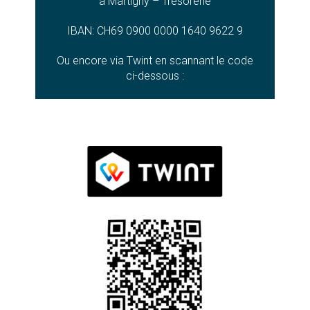
à Martigny – Trésorerie
IBAN: CH69 0900 0000 1640 9622 9
Ou encore via Twint en
scannant
le code
ci-dessous :