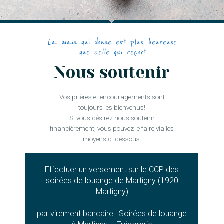
La main qui donne est plus heureuse
que celle qui reçoit
Nous soutenir
Vos prières et encouragements sont
toujours les bienvenus!
Si vous désirez nous soutenir
financièrement, vous pouvez le faire via les
moyens ci-dessous.
Effectuer un versement sur le CCP des
soirées de louange de Martigny (1920
Martigny)
par virement bancaire : Soirées de louange