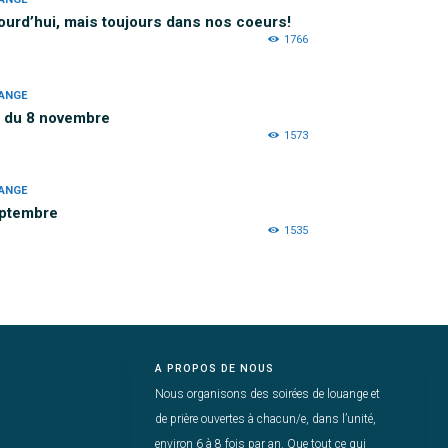
ourd’hui, mais toujours dans nos coeurs!
1766
ANGE
e du 8 novembre
1573
ANGE
eptembre
1535
A PROPOS DE NOUS
Nous organisons des soirées de louange et
de prière ouvertes à chacun/e, dans l’unité,
environ 6 à 8 fois par an. Que tout ce qui