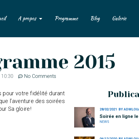
eil
A propos
Programme
Blog
Galerie
gramme 2015
10:30
No Comments
Public
 pour votre fidélité durant
que l’aventure des soirées
ur Sa gloire!
28/02/2021
BY
ADMLOU
Soirée en ligne l
NEWS
06/12/2020
BY
ADMLOU